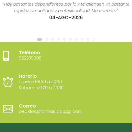
“Hay bastantes dependientes ,por lo k te atienden kn bastante
rapidez ,amabilidad y profesionalidad. Me encanta”
04-AGO-2026
Teléfono
922289806
Horario
Lun-Vie 08:30 a 20:30
Sábados 9:00 a 20:30
Correo
pedidos@farmaciaduggi.com