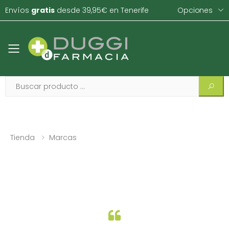
Envíos
gratis
desde 39,95€ en Tenerife
Opciones
Toggle mobile menu
Tienda
Marcas