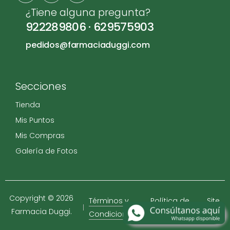
¿Tiene alguna pregunta?
922289806
·
629575903
pedidos@farmaciaduggi.com
Secciones
Tienda
Mis Puntos
Mis Compras
Galería de Fotos
Copyright © 2026
Términos y
Política de
Site
Farmacia Duggi.
Condiciones
Privacidad
Map