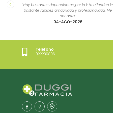
“Hay bastantes dependientes ,por lo k te atienden k
bastante rapidez ,amabilidad y profesionalidad. Me
encanta”
04-AGO-2026
Teléfono
922289806