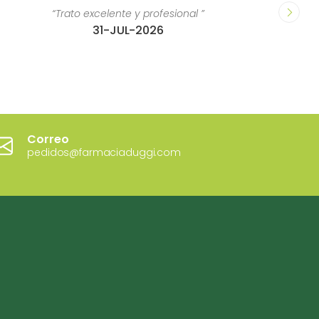
“Trato excelente y profesional ”
31-JUL-2026
Correo
pedidos@farmaciaduggi.com