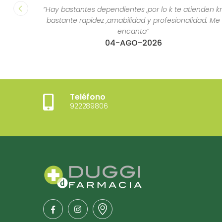
“Hay bastantes dependientes ,por lo k te atienden k
bastante rapidez ,amabilidad y profesionalidad. Me
encanta”
04-AGO-2026
Teléfono
922289806