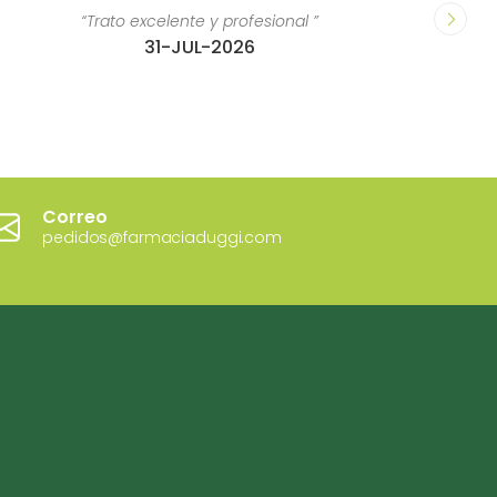
“Trato excelente y profesional ”
31-JUL-2026
Correo
pedidos@farmaciaduggi.com