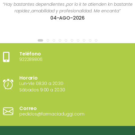
“Hay bastantes dependientes ,por lo k te atienden kn bastante
rapidez ,amabilidad y profesionalidad. Me encanta”
04-AGO-2026
Teléfono
922289806
Horario
Lun-Vie 08:30 a 20:30
Sábados 9:00 a 20:30
Correo
pedidos@farmaciaduggi.com