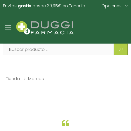
Envíos
gratis
desde 39,95€ en Tenerife
Opciones
Toggle mobile menu
Tienda
Marcas