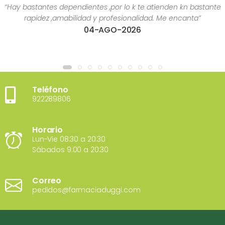
“Hay bastantes dependientes ,por lo k te atienden kn bastante
rapidez ,amabilidad y profesionalidad. Me encanta”
04-AGO-2026
Teléfono
922289806
Horario
Lun-Vie 08:30 a 20:30
Sábados 9:00 a 20:30
Correo
pedidos@farmaciaduggi.com