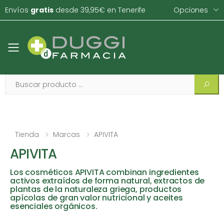
Envíos
gratis
desde 39,95€ en Tenerife
Opciones
Toggle mobile menu
Tienda
Marcas
APIVITA
APIVITA
Los cosméticos APIVITA combinan ingredientes
activos extraídos de forma natural, extractos de
plantas de la naturaleza griega, productos
apícolas de gran valor nutricional y aceites
esenciales orgánicos.